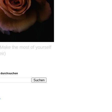
e. Make the most of yourself
ir)
g durchsuchen
e