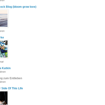
hren
Bock Blog (bloom grow love)
hren
rke
nat
a Katkin
ahren
ng zum Entlieben
ahren
 Side Of This Life