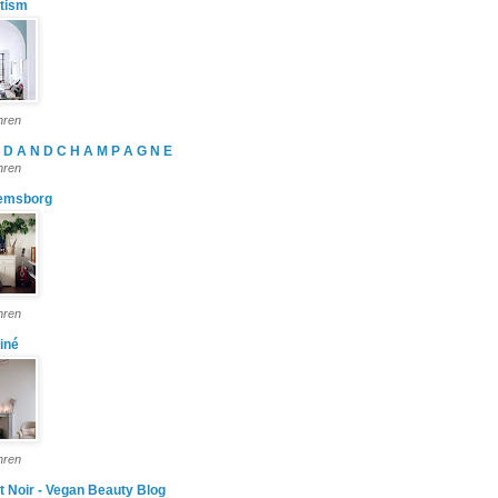
tism
hren
 D A N D C H A M P A G N E
hren
emsborg
hren
iné
hren
t Noir - Vegan Beauty Blog