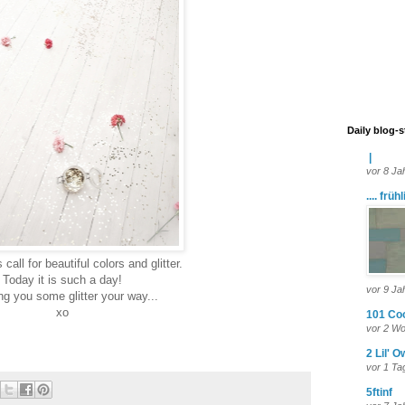
Daily blog-
|
vor 8 Ja
.... früh
s
call for
beautiful colors
and glitter.
Today it is such a day!
vor 9 Ja
g you some glitter your way...
xo
101 Co
vor 2 W
2 Lil' O
vor 1 Ta
5ftinf