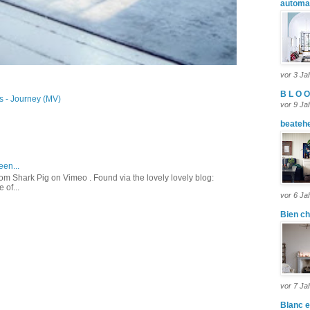
automa
vor 3 Ja
B L O O
rs - Journey (MV)
vor 9 Ja
beateh
een...
m Shark Pig on Vimeo . Found via the lovely lovely blog:
 of...
vor 6 Ja
Bien ch
vor 7 Ja
Blanc e