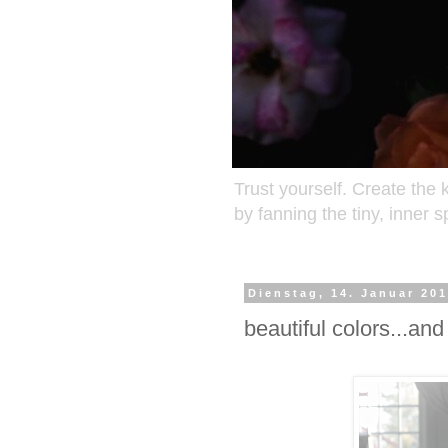
Trust yourself. Create the k
by fanning the tiny, inner 
Dienstag, 14. Januar 20
beautiful colors...and 