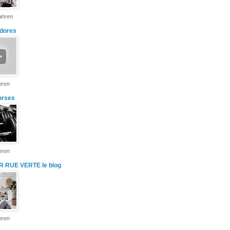
ahren
dores
hren
orses
hren
R RUE VERTE le blog
hren