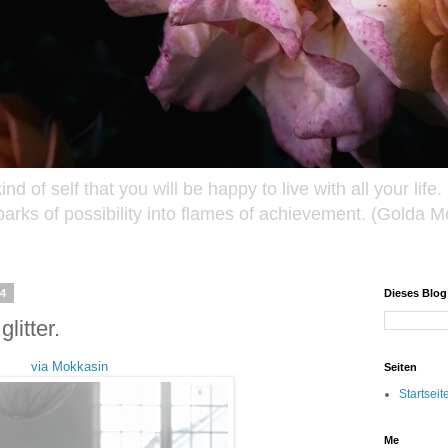
ind of self that you will be happy to live with all your lif
sparks of possibility into flames of achievement. (Golda Me
14
Dieses Blo
glitter.
via Mokkasin
Seiten
Startseit
Me