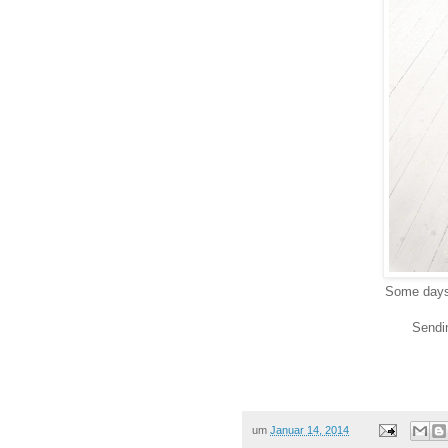
Some
day
Sendin
um
Januar 14, 2014