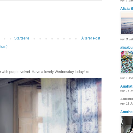
vor 7 Ja
Alicia 
Startseite
Älterer Post
vor 8 Ja
Atom)
alisabu
 with purple velvet. Have a lovely Wednesday today! xo
vor 1 Mo
Anahat
vor 11 J
Anleitu
vor 11 J
Another