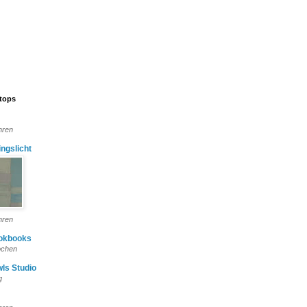
stops
hren
lingslicht
hren
okbooks
ochen
wls Studio
g