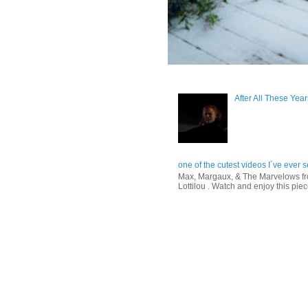
After All These Yea
one of the cutest videos I´ve ever s
Max, Margaux, & The Marvelows fro
Lottilou . Watch and enjoy this piece