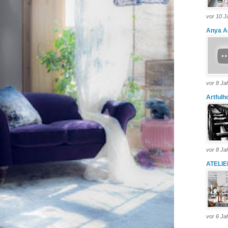
vor 10 J
Anya A
vor 8 Ja
Artfulh
vor 8 Ja
ATELIE
vor 6 Ja