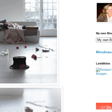
My own Blo
Missbrau
LinkWithin